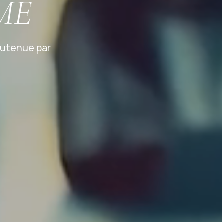
ME
outenue par