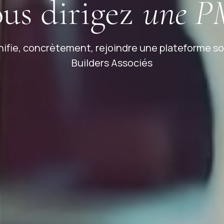
us dirigez
une P
nifie, concrètement, rejoindre une plateforme s
Builders Associés